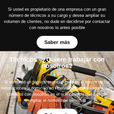
Si usted es propietario de una empresa con un gran
número de técnicos a su cargo y desea ampliar su
volumen de clientes, no dude en decidirse por contactar
con nosotros lo antes posible
Saber más
Técnicos - ¿Quiere trabajar con
nosotros?
Si es usted un técnico especializado en el sector de las
reparaciones a domicilio en Huelva no dude en ponerse en
contacto con nosotros en el que caso de que busque
ampliar el número de servicios