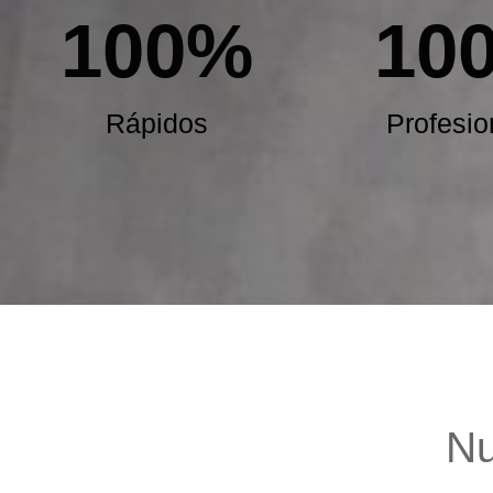
100
%
10
Rápidos
Profesio
Nu