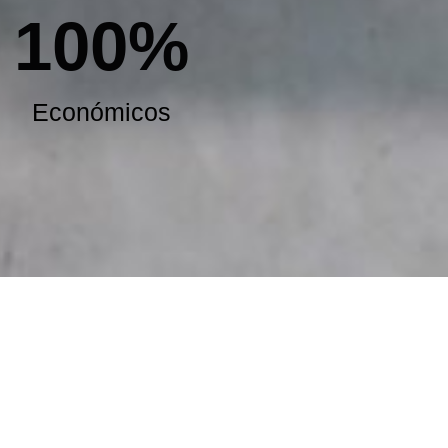
100
%
Económicos