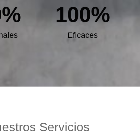
0
%
100
%
nales
Eficaces
estros Servicios