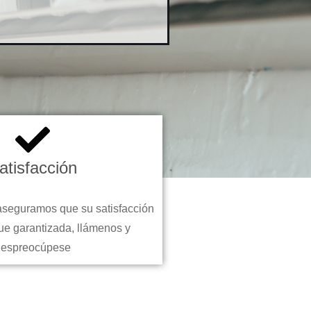
atisfacción
aseguramos que su satisfacción
ue garantizada, llámenos y
despreocúpese