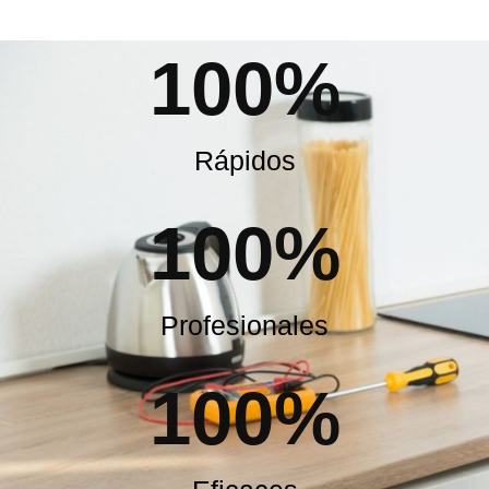
100
%
Rápidos
100
%
Profesionales
100
%