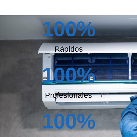
100
%
Rápidos
100
%
Profesionales
100
%